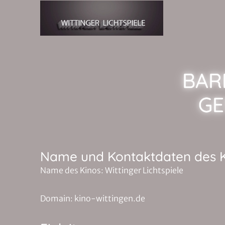
Zum Hauptinhalt springen
BAR
GE
Name und Kontaktdaten des 
Name des Kinos: Wittinger Lichtspiele
Domain: kino-wittingen.de