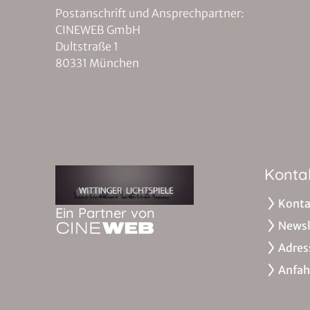
Postanschrift und Ansprechpartner:
CINEWEB GmbH
Dultstraße 1
80331 München
Konta
Konta
Ein Partner von
Newsl
Adres
Anfah