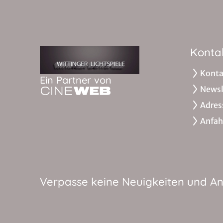
Konta
Konta
Ein Partner von
Newsl
Adres
Anfah
Verpasse keine Neuigkeiten und A