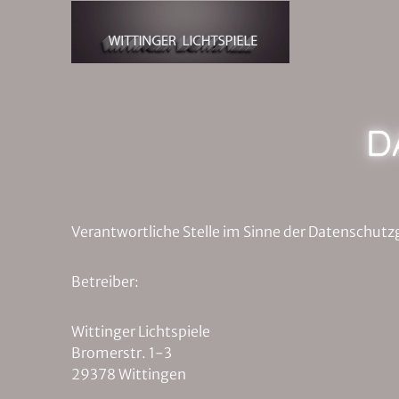
Zum Hauptinhalt springen
D
Verantwortliche Stelle im Sinne der Datenschutzg
Betreiber:
Wittinger Lichtspiele
Bromerstr. 1-3
29378 Wittingen