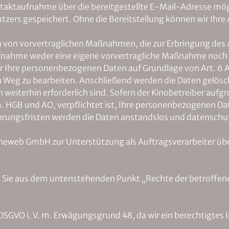
ntaktaufnahme über die bereitgestellte E-Mail-Adresse mögli
ers gespeichert. Ohne die Bereitstellung können wir Ihre 
n von vorvertraglichen Maßnahmen, die zur Erbringung des 
taufnahme weder eine eigene vorvertragliche Maßnahme noch 
r Ihre personenbezogenen Daten auf Grundlage von Art. 6 A
n Weg zu bearbeiten. Anschließend werden die Daten gelöscht,
eiterhin erforderlich sind. Sofern der Kinobetreiber aufgr
HGB und AO, verpflichtet ist, Ihre personenbezogenen Date
hrungsfristen werden die Daten anstandslos und datensch
neweb GmbH zur Unterstützung als Auftragsverarbeiter übe
Sie aus dem untenstehenden Punkt „Rechte der betroffene
 f) DSGVO i. V. m. Erwägungsgrund 48, da wir ein berechtigte