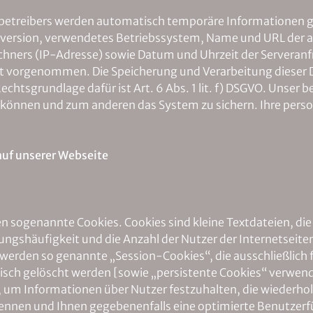
nobetreibers werden automatisch temporäre Informationen ges
version, verwendetes Betriebssystem, Name und URL der ab
chners (IP-Adresse) sowie Datum und Uhrzeit der Servera
ht vorgenommen. Die Speicherung und Verarbeitung dieser D
htsgrundlage dafür ist Art. 6 Abs. 1 lit. f) DSGVO. Unser b
u können und zum anderen das System zu sichern. Ihre per
auf unserer Webseite
n sogenannte Cookies. Cookies sind kleine Textdateien, die
zungshäufigkeit und die Anzahl der Nutzer der Internetseite
werden so genannte „Session-Cookies“, die ausschließlich f
ch gelöscht werden [sowie „persistente Cookies“ verwendet
 um Informationen über Nutzer festzuhalten, die wiederholt
erkennen und Ihnen gegebenenfalls eine optimierte Benutzer