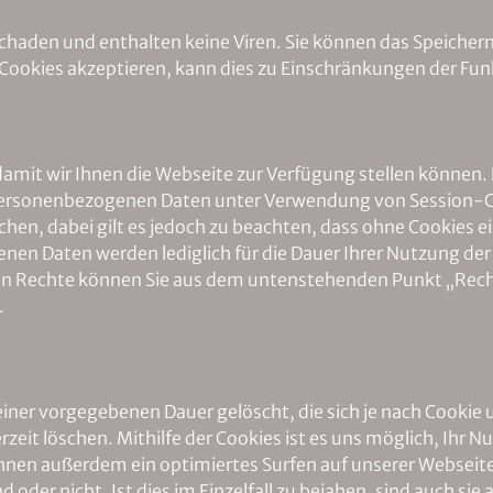
haden und enthalten keine Viren. Sie können das Speichern 
Cookies akzeptieren, kann dies zu Einschränkungen der Funk
damit wir Ihnen die Webseite zur Verfügung stellen können. D
personenbezogenen Daten unter Verwendung von Session-Cooki
n, dabei gilt es jedoch zu beachten, dass ohne Cookies ei
n Daten werden lediglich für die Dauer Ihrer Nutzung der 
den Rechte können Sie aus dem untenstehenden Punkt „Rech
.
iner vorgegebenen Dauer gelöscht, die sich je nach Cookie 
rzeit löschen. Mithilfe der Cookies ist es uns möglich, Ih
n Ihnen außerdem ein optimiertes Surfen auf unserer Websei
der nicht. Ist dies im Einzelfall zu bejahen, sind auch sie au